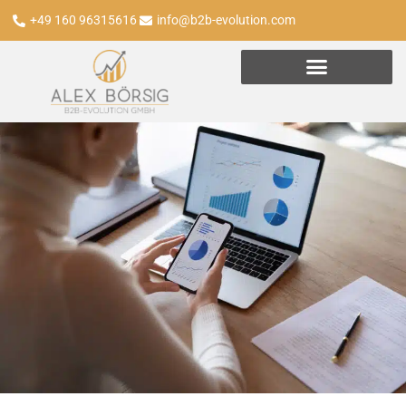
+49 160 96315616
info@b2b-evolution.com