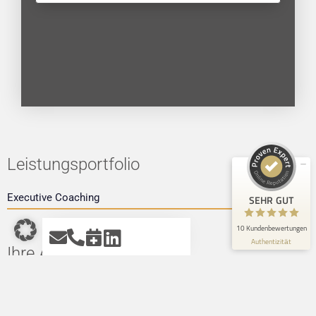
Kundenbewertungen und Erfahrungen zu
Alex Börsig
SEHR GUT
100%
Empfehlungen auf
ProvenExpert.com
5,00 / 5,00
Leistungsportfolio
10
Bewertungen auf ProvenExpert.com
Executive Coaching
SEHR GUT
Blick aufs ProvenExpert-Profil werfen
10 Kundenbewertungen
Authentizität
7.7.2026
Ihre Ansprechpartner
Alexander Börsig