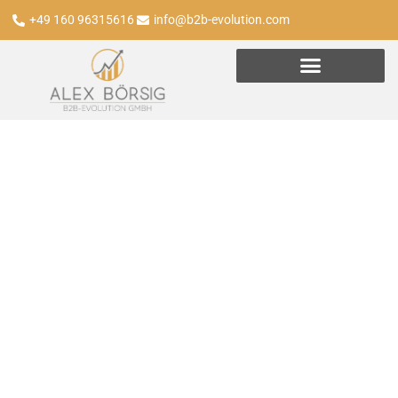
+49 160 96315616
info@b2b-evolution.com