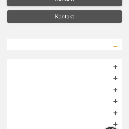
Kontakt
Kundenbewertungen und Erfahrungen zu
Alex Börsig
SEHR GUT
100%
Empfehlungen auf
ProvenExpert.com
5,00 / 5,00