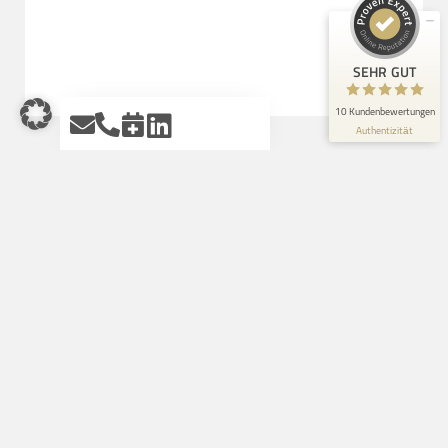
10
Bewertungen auf ProvenExpert.com
SEHR GUT
Blick aufs ProvenExpert-Profil werfen
10 Kundenbewertungen
Authentizität
7.7.2026
Ihr komplettes Branchen-Online-
Marketing Paket
No posts found
Umfang der Komplettlösung